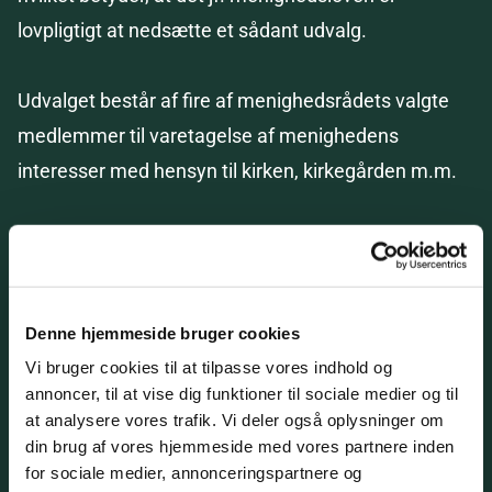
lovpligtigt at nedsætte et sådant udvalg.
Udvalget består af fire af menighedsrådets valgte
medlemmer til varetagelse af menighedens
interesser med hensyn til kirken, kirkegården m.m.
Udvalget skal have lejlighed til at udtale sig om alle
større arbejder, der udføres ved kirken eller
kirkegården, og har ret til gennem menighedsrådet
Denne hjemmeside bruger cookies
at henvende sig til de kirkelige tilsynsmyndigheder.
Vi bruger cookies til at tilpasse vores indhold og
annoncer, til at vise dig funktioner til sociale medier og til
Dets opgave er at føre det daglige tilsyn med kirkens
at analysere vores trafik. Vi deler også oplysninger om
din brug af vores hjemmeside med vores partnere inden
bygninger, dvs. kirken, kapellet, sognegården,
for sociale medier, annonceringspartnere og
kirkegårdskontoret, men derudover også