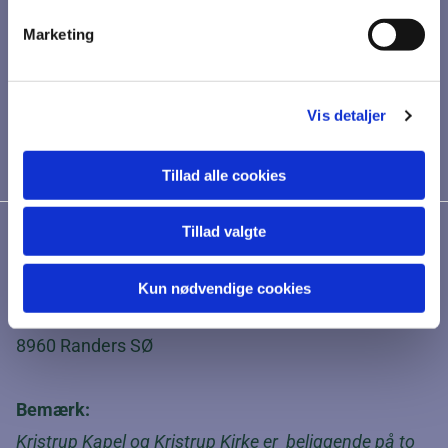
Marketing
Vis detaljer
Tillad alle cookies
Tillad valgte
Kristrup Kirke
Kun nødvendige cookies
Kristrupvej 129
8960 Randers SØ
Bemærk:
Kristrup Kapel og Kristrup Kirke er beliggende på to