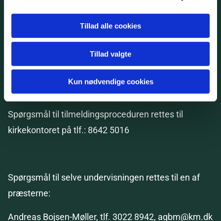
Tillad alle cookies
Der kan komme andre arrangementer og
særgudstjenester, konfirmanderne skal deltage i.
Tillad valgte
Eventuelle datoer vil blive meldt ud i god tid
Kun nødvendige cookies
Spørgsmål til tilmeldingsproceduren rettes til
kirkekontoret på tlf.:
8642 5016
Spørgsmål til selve undervisningen rettes til en af
præsterne:
Andreas Bojsen-Møller, tlf. 3022 8942, agbm@km.dk