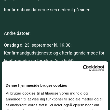
Konfirmationsdatoerne ses nederst på siden.
Andre datoer:
Onsdag d. 23. september kl. 19.00:
Konfirmandgudstjeneste og efterfølgende møde for
konfirmander og forældre (alle hold)
Onsdag d. 4. november kl. 8.00: Hel
undervisningsdag (mødepligt) for konfirmander
Denne hjemmeside bruger cookies
(almenklasserne fra Tirsdalens Skole)
Vi bruger cookies til at tilpasse vores indhold og
annoncer, til at vise dig funktioner til sociale medier og til
Tirsdag d. 19. januar kl. 17.00: Forældremøde kun
at analysere vores trafik. Vi deler også oplysninger om
for forældre (Romalt Friskole og specialholdet)