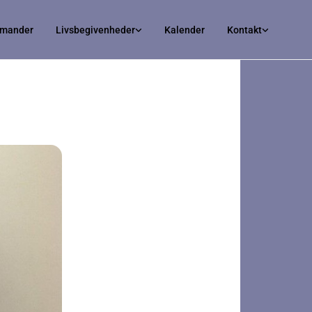
irmander
Livsbegivenheder
Kalender
Kontakt