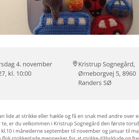
rsdag 4. november
Kristrup Sognegård,
7, kl. 10:00
Ørneborgvej 5, 8960
Randers SØ
an lide at strikke eller hækle og få en snak med andre over 
er te, er du velkommen i Kristrup Sognegård den første torsd
l.10 i månederne september til november og januar til maj
flok strikkeglade mennesker for at strikke dåbsklude og fre