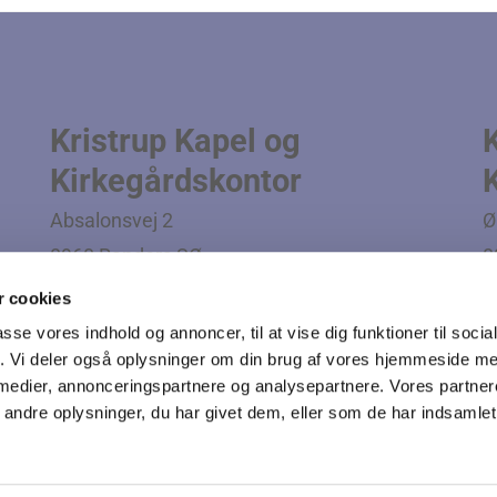
Kristrup Kapel og
Kirkegårdskontor
Absalonsvej 2
Ø
8960 Randers SØ
8
Tlf. 8642 5810
T
 cookies
de
Mail:
kirkegaard@kristrupkirke.dk
M
passe vores indhold og annoncer, til at vise dig funktioner til soci
ge
fik. Vi deler også oplysninger om din brug af vores hjemmeside m
 medier, annonceringspartnere og analysepartnere. Vores partne
ndre oplysninger, du har givet dem, eller som de har indsamlet 
Log på ChurchDesk