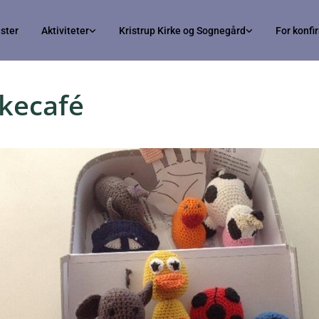
ster
Aktiviteter
Kristrup Kirke og Sognegård
For konf
kkecafé