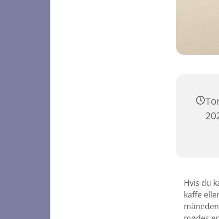
To
202
Hvis du k
kaffe ell
måneden k
mødes en 