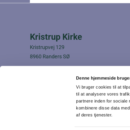
Kristrup Kirke
Kristrupvej 129
8960 Randers SØ
Bemærk:
Denne hjemmeside bruger
Kristrup Kapel og Kristrup Kirke er beliggen
Vi bruger cookies til at til
på to forskellige matrikler og har to forskelli
til at analysere vores tra
partnere inden for sociale
adresser.
kombinere disse data med a
af deres tjenester.