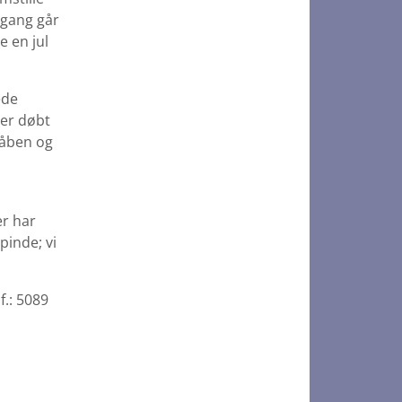
mgang går
e en jul
ede
ver døbt
dåben og
er har
pinde; vi
f.: 5089