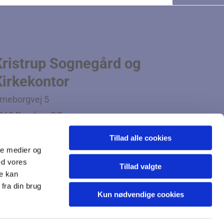
Kristrup Sognegård og
Kirkekontor
rneborgvej 5
960 Randers SØ
lf:
8642 5016
Tillad alle cookies
ail:
kristrup.sogn@km.dk
ale medier og
ed vores
Tillad valgte
re kan
fra din brug
Kun nødvendige cookies