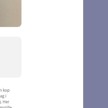
en kop
ag i
. Her
mstille