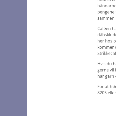
håndarbej
pengene t
sammen m
Caféen ha
dåbsklude
her hos o
kommer d
Strikkecaf
Hvis du ha
gerne vil
har garn 
For at hø
8205 eller