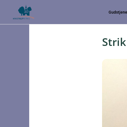
Gudstjene
Stri