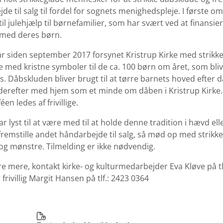
de til salg til fordel for sognets menighedspleje. I første o
il julehjælp til børnefamilier, som har svært ved at finansier
ed deres børn.
r siden september 2017 forsynet Kristrup Kirke med strikk
 med kristne symboler til de ca. 100 børn om året, som bli
s. Dåbskluden bliver brugt til at tørre barnets hoved efter 
erefter med hjem som et minde om dåben i Kristrup Kirke.
éen ledes af frivillige.
r lyst til at være med til at holde denne tradition i hævd ell
 fremstille andet håndarbejde til salg, så mød op med strikke
og mønstre. Tilmelding er ikke nødvendig.
re mere, kontakt kirke- og kulturmedarbejder Eva Kløve på tl
 frivillig Margit Hansen på tlf.: 2423 0364