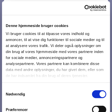
Denne hjemmeside bruger cookies
Vi bruger cookies til at tilpasse vores indhold og
annoncer, til at vise dig funktioner til sociale medier og til
at analysere vores trafik. Vi deler også oplysninger om
din brug af vores hjemmeside med vores partnere inden
Du vil måske også kunne
for sociale medier, annonceringspartnere og
analysepartnere. Vores partnere kan kombinere disse
lide...
data med andre oplysninger, du har givet dem, eller som
de har indsamlet fra din brug af deres tjenester.
Samtykkevalg
Nødvendig
Præferencer