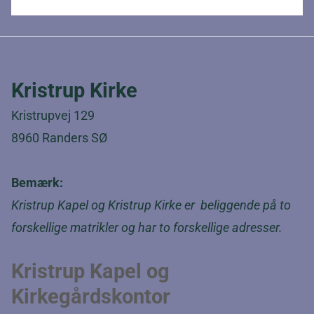
Kristrup Kirke
Kristrupvej 129
8960 Randers SØ
Bemærk:
Kristrup Kapel og Kristrup Kirke er beliggende på to
forskellige matrikler og har to forskellige adresser.
Kristrup Kapel og
Kirkegårdskontor