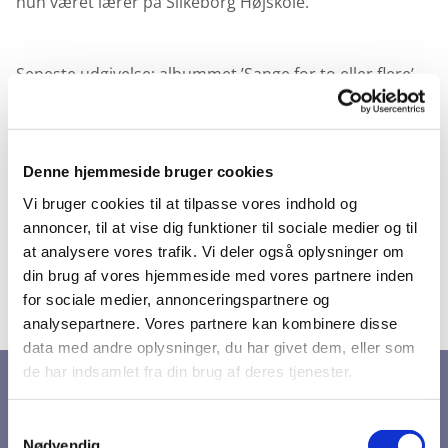
hun været lærer på Silkeborg Højskole.
Seneste udgivelse: albummet ’Sange for to eller flere’.
Dertil kommer en lang række sangbogsudgivelser.
Denne hjemmeside bruger cookies
Link til seneste albumudgivelse:
Vi bruger cookies til at tilpasse vores indhold og
https://open.spotify.com/album/0xj25ZQpz3KnaLw69j
annoncer, til at vise dig funktioner til sociale medier og til
MhCW
at analysere vores trafik. Vi deler også oplysninger om
din brug af vores hjemmeside med vores partnere inden
for sociale medier, annonceringspartnere og
analysepartnere. Vores partnere kan kombinere disse
Hjemmeside: anneodgaard.dk
data med andre oplysninger, du har givet dem, eller som
de har indsamlet fra din brug af deres tjenester.
Samtykkevalg
Nødvendig