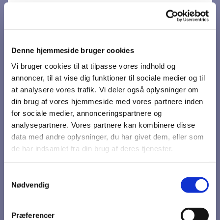
Denne hjemmeside bruger cookies
Vi bruger cookies til at tilpasse vores indhold og
annoncer, til at vise dig funktioner til sociale medier og til
at analysere vores trafik. Vi deler også oplysninger om
din brug af vores hjemmeside med vores partnere inden
Du vil måske også kunne
for sociale medier, annonceringspartnere og
analysepartnere. Vores partnere kan kombinere disse
lide...
data med andre oplysninger, du har givet dem, eller som
de har indsamlet fra din brug af deres tjenester.
Samtykkevalg
Nødvendig
Præferencer