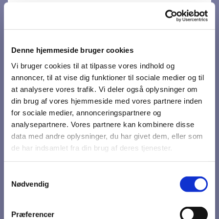
Denne hjemmeside bruger cookies
Vi bruger cookies til at tilpasse vores indhold og
annoncer, til at vise dig funktioner til sociale medier og til
at analysere vores trafik. Vi deler også oplysninger om
din brug af vores hjemmeside med vores partnere inden
Du vil måske også kunne
for sociale medier, annonceringspartnere og
analysepartnere. Vores partnere kan kombinere disse
lide...
data med andre oplysninger, du har givet dem, eller som
de har indsamlet fra din brug af deres tjenester.
Samtykkevalg
Nødvendig
Præferencer