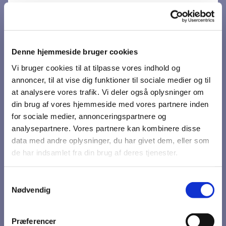
Denne hjemmeside bruger cookies
Vi bruger cookies til at tilpasse vores indhold og
annoncer, til at vise dig funktioner til sociale medier og til
at analysere vores trafik. Vi deler også oplysninger om
din brug af vores hjemmeside med vores partnere inden
Du vil måske også kunne
for sociale medier, annonceringspartnere og
analysepartnere. Vores partnere kan kombinere disse
lide...
data med andre oplysninger, du har givet dem, eller som
de har indsamlet fra din brug af deres tjenester.
Samtykkevalg
Nødvendig
Præferencer