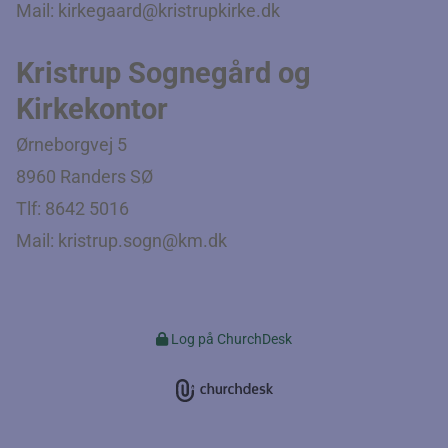
Mail:
kirkegaard@kristrupkirke.dk
Kristrup Sognegård og
Kirkekontor
Ørneborgvej 5
8960 Randers SØ
Tlf:
8642 5016
Mail:
kristrup.sogn@km.dk
Log på ChurchDesk