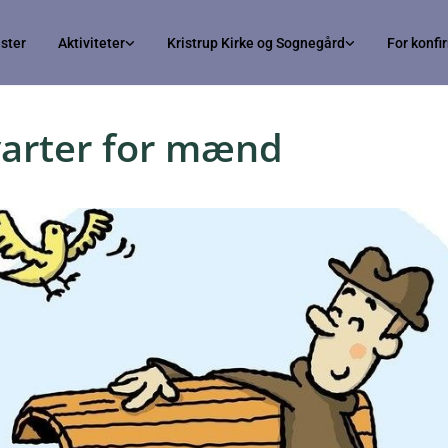
ster
Aktiviteter
Kristrup Kirke og Sognegård
For konf
varter for mænd