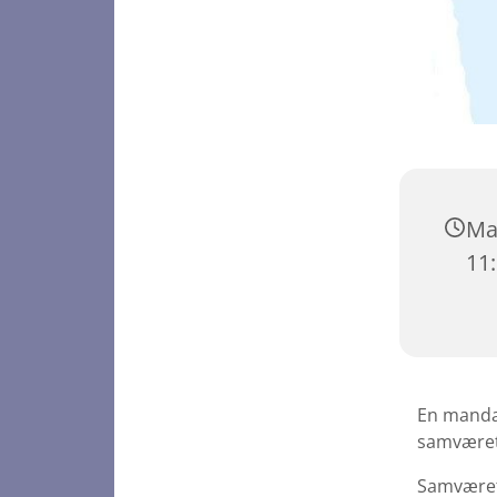
Man
11
En manda
samvære
Samværet 