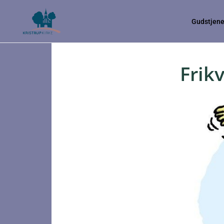
Gudstjene
Frik