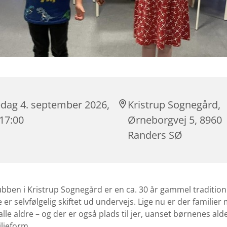
edag 4. september 2026,
Kristrup Sognegård,
 17:00
Ørneborgvej 5, 8960
Randers SØ
ubben i Kristrup Sognegård er en ca. 30 år gammel traditio
e er selvfølgelig skiftet ud undervejs. Lige nu er der familie
alle aldre – og der er også plads til jer, uanset børnenes ald
ilieform.