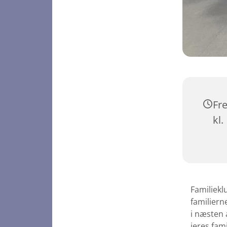
Fr
kl.
Familiekl
familiern
i næsten 
jeres fam