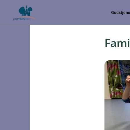
Gudstjene
Fami