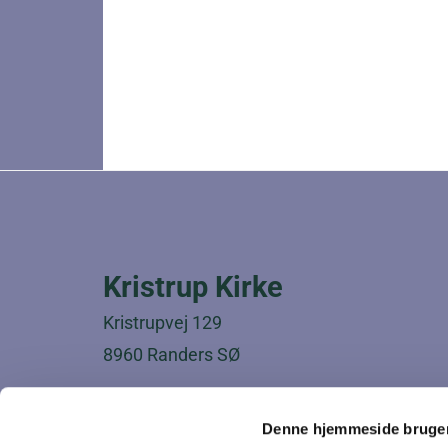
Kristrup Kirke
Kristrupvej 129
8960 Randers SØ
Bemærk:
Denne hjemmeside bruger