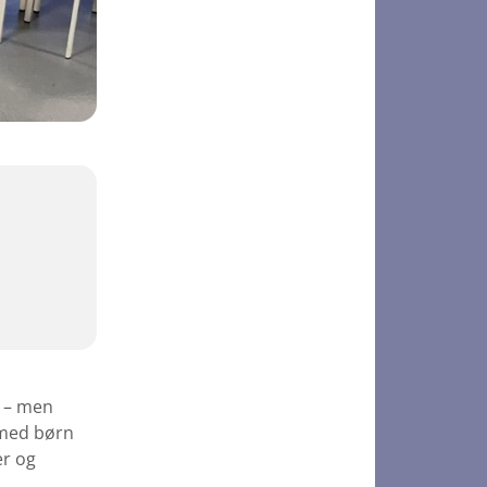
n – men
r med børn
er og