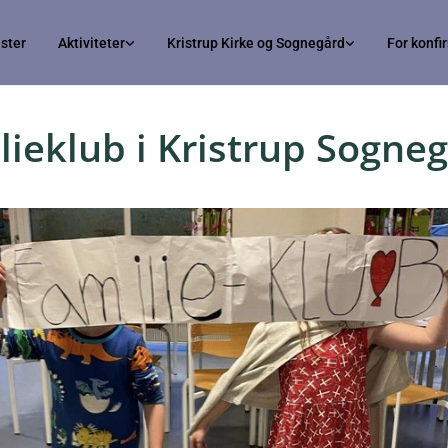
ster
Aktiviteter
Kristrup Kirke og Sognegård
For konf
lieklub i Kristrup Sogne