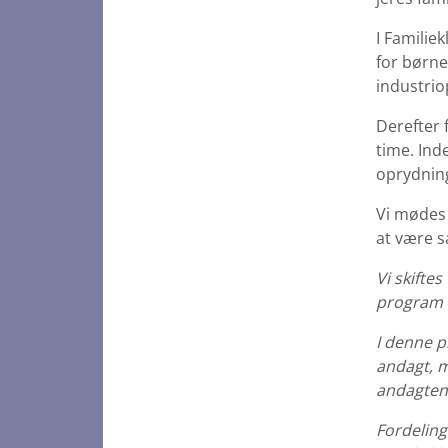
I Familie
for børne
industrio
Derefter 
time. Inde
oprydnin
Vi mødes 
at være s
Vi skiftes
program 3
I denne p
andagt, m
andagten
Fordeling