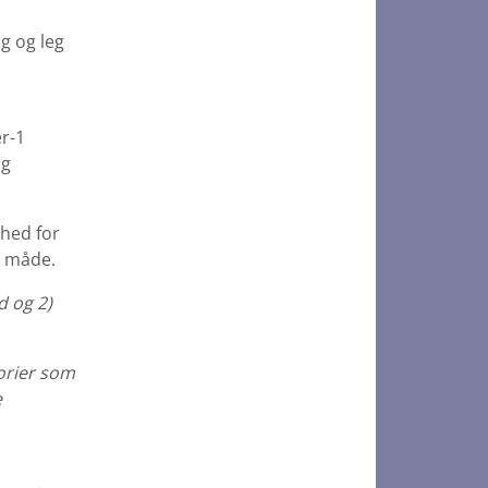
g og leg
r-1
og
ghed for
e måde.
d og 2)
torier som
e