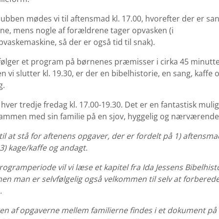
klubben mødes vi til aftensmad kl. 17.00, hvorefter der er san
ne, mens nogle af forældrene tager opvasken (i
pvaskemaskine, så der er også tid til snak).
følger et program på børnenes præmisser i cirka 45 minutte
n vi slutter kl. 19.30, er der en bibelhistorie, en sang, kaffe 
g.
hver tredje fredag kl. 17.00-19.30. Det er en fantastisk muli
ammen med sin familie på en sjov, hyggelig og nærværend
 til at stå for aftenens opgaver, der er fordelt på 1) aftensma
) kage/kaffe og andagt.
rogramperiode vil vi læse et kapitel fra Ida Jessens Bibelhis
en man er selvfølgelig også velkommen til selv at forbered
.
en af opgaverne mellem familierne findes i et dokument på