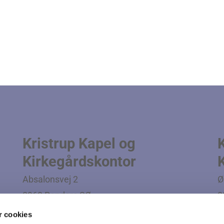
Kristrup Kapel og
Kirkegårdskontor
Absalonsvej 2
Ø
8960 Randers SØ
8
Tlf. 8642 5810
T
 cookies