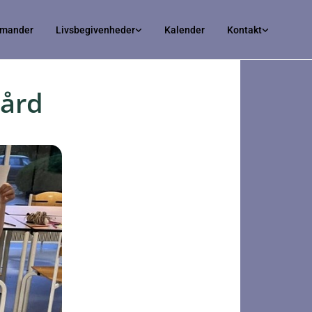
irmander
Livsbegivenheder
Kalender
Kontakt
gård