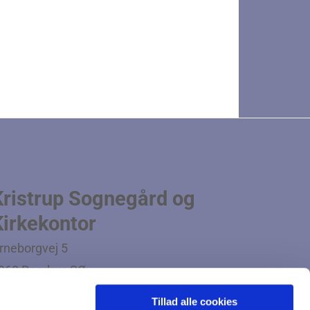
Kristrup Sognegård og
Kirkekontor
rneborgvej 5
960 Randers SØ
lf:
8642 5016
Tillad alle cookies